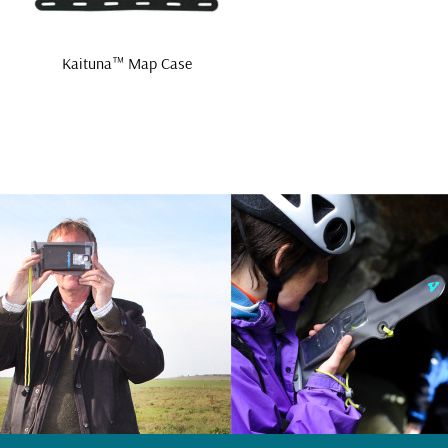
Kaituna™ Map Case