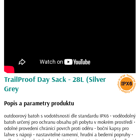
TrailProof Day Sack - 28L (Silver
Grey
Popis a parametry produktu
outdoorový batoh s vodotěsností dle standardu IPX6 • voděodolný
batoh určený pro ochranu obsahu při pobytu v mokrém prostředí •
odolné provedení chránící povrch proti oděru • boční kapsy pro
lahve s nápoji • nastavitelné ramenní, hrudní a bederní popruhy •