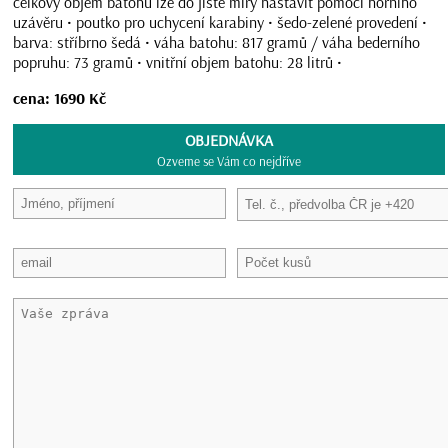
celkový objem batohu lze do jisté míry nastavit pomocí horního
uzávěru • poutko pro uchycení karabiny • šedo-zelené provedení •
barva: stříbrno šedá • váha batohu: 817 gramů / váha bederního
popruhu: 73 gramů • vnitřní objem batohu: 28 litrů •
cena: 1690 Kč
OBJEDNÁVKA
Ozveme se Vám co nejdříve