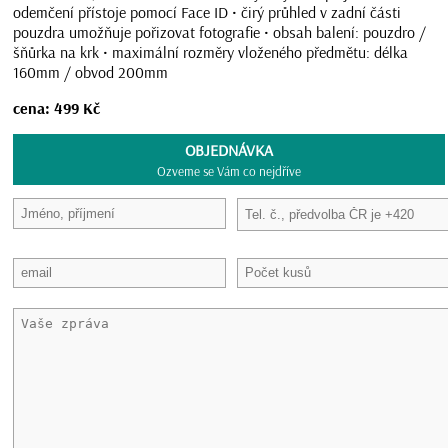
odemčení přístoje pomocí Face ID • čirý průhled v zadní části
pouzdra umožňuje pořizovat fotografie • obsah balení: pouzdro /
šňůrka na krk • maximální rozměry vloženého předmětu: délka
160mm / obvod 200mm
cena: 499 Kč
OBJEDNÁVKA
Ozveme se Vám co nejdříve