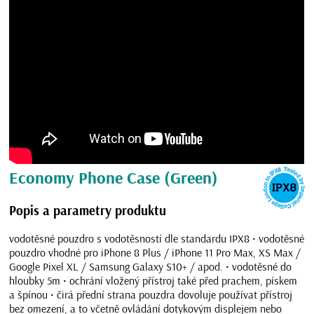
Economy Phone Case (Green)
Popis a parametry produktu
vodotěsné pouzdro s vodotěsností dle standardu IPX8 • vodotěsné
pouzdro vhodné pro iPhone 8 Plus / iPhone 11 Pro Max, XS Max /
Google Pixel XL / Samsung Galaxy S10+ / apod. • vodotěsné do
hloubky 5m • ochrání vložený přístroj také před prachem, pískem
a špínou • čirá přední strana pouzdra dovoluje používat přístroj
bez omezení, a to včetně ovládání dotykovým displejem nebo