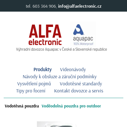
tel. 603 364 906,
info@alfaelectronic.cz
Produkty
Videonávody
Návody k obsluze a záruční podmínky
Vysvětlení pojmů
Vodotěsné standardy
Tipy pro focení
Kontakt dovozce a servis
Vodotěsná pouzdra
Voděodolná pouzdra pro outdoor