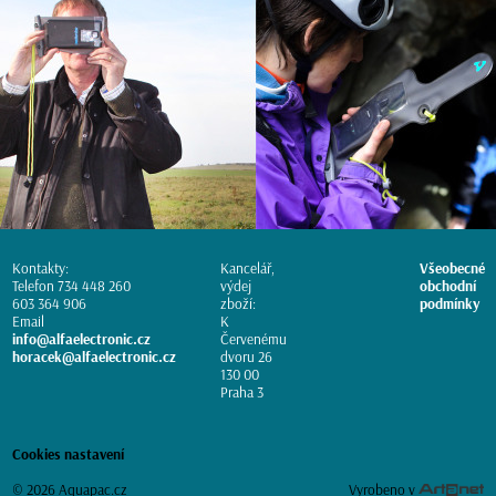
Kontakty:
Kancelář,
Všeobecné
Telefon 734 448 260
výdej
obchodní
603 364 906
zboží:
podmínky
Email
K
info@alfaelectronic.cz
Červenému
horacek@alfaelectronic.cz
dvoru 26
130 00
Praha 3
Cookies nastavení
© 2026 Aquapac.cz
Vyrobeno v
Artanet.cz