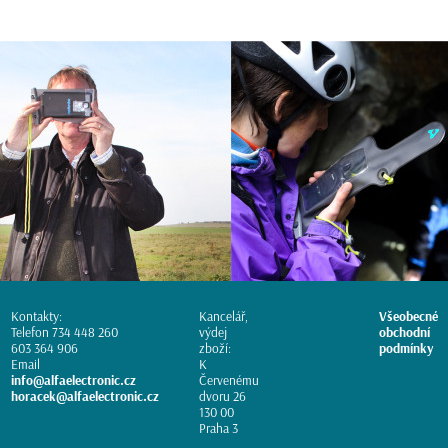
Kontakty:
Kancelář,
Všeobecné
Telefon 734 448 260
výdej
obchodní
603 364 906
zboží:
podmínky
Email
K
info@alfaelectronic.cz
Červenému
horacek@alfaelectronic.cz
dvoru 26
130 00
Praha 3