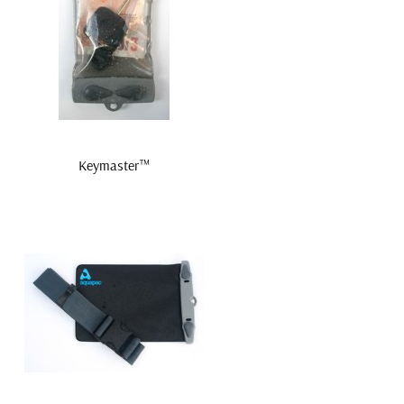
Keymaster™