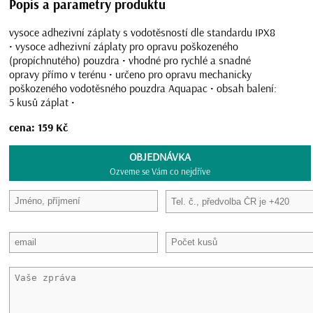
Popis a parametry produktu
vysoce adhezivní záplaty s vodotěsností dle standardu IPX8
• vysoce adhezivní záplaty pro opravu poškozeného
(propíchnutého) pouzdra • vhodné pro rychlé a snadné
opravy přímo v terénu • určeno pro opravu mechanicky
poškozeného vodotěsného pouzdra Aquapac • obsah balení:
5 kusů záplat •
cena: 159 Kč
OBJEDNÁVKA
Ozveme se Vám co nejdříve